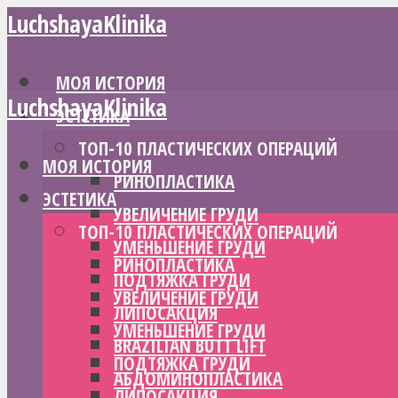
LuchshayaKlinika
МОЯ ИСТОРИЯ
LuchshayaKlinika
ЭСТЕТИКА
ТОП-10 ПЛАСТИЧЕСКИХ ОПЕРАЦИЙ
МОЯ ИСТОРИЯ
РИНОПЛАСТИКА
ЭСТЕТИКА
УВЕЛИЧЕНИЕ ГРУДИ
ТОП-10 ПЛАСТИЧЕСКИХ ОПЕРАЦИЙ
УМЕНЬШЕНИЕ ГРУДИ
РИНОПЛАСТИКА
ПОДТЯЖКА ГРУДИ
УВЕЛИЧЕНИЕ ГРУДИ
ЛИПОСАКЦИЯ
УМЕНЬШЕНИЕ ГРУДИ
BRAZILIAN BUTT LIFT
ПОДТЯЖКА ГРУДИ
АБДОМИНОПЛАСТИКА
ЛИПОСАКЦИЯ