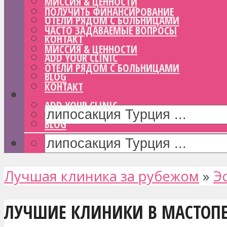
МИССИЯ & ЦЕННОСТИ
ПОЛУЧИТЬ ФИНАНСИРОВАНИЕ
ОТЕЛИ РЯДОМ С БОЛЬНИЦАМИ
ЧАСТО ЗАДАВАЕМЫЕ ВОПРОСЫ
КОНТАКТ
МИССИЯ & ЦЕННОСТИ
ADD YOUR CLINIC
ОТЕЛИ РЯДОМ С БОЛЬНИЦАМИ
BLOG
КОНТАКТ
ADD YOUR CLINIC
BLOG
Лучшая клиника за рубежом
»
Э
ЛУЧШИЕ КЛИНИКИ В МАСТОП