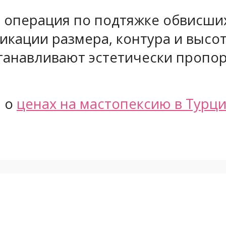
я операция по подтяжке обвисши
икации размера, контура и высот
танавливают эстетически пропо
ю о
ценах на мастопексию в Турц