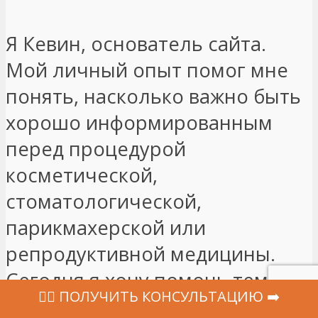
Я Кевин, основатель сайта.
Мой личный опыт помог мне
понять, насколько важно быть
хорошо информированным
перед процедурой
косметической,
стоматологической,
парикмахерской или
репродуктивной медицины.
Сегодня я хочу помочь тем, кто
‍👩‍⚕ ПОЛУЧИТЬ КОНСУЛЬТАЦИЮ ➡️
подумывает о медицинской