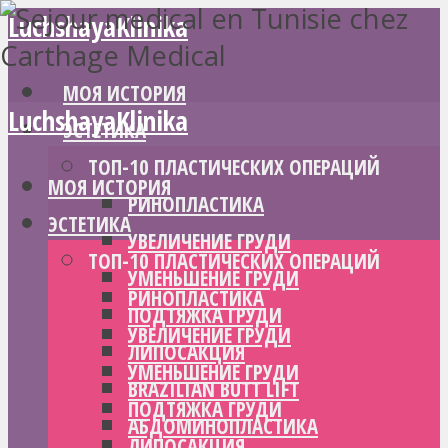
LuchshayaKlinika
МОЯ ИСТОРИЯ
LuchshayaKlinika
ЭСТЕТИКА
ТОП-10 ПЛАСТИЧЕСКИХ ОПЕРАЦИЙ
МОЯ ИСТОРИЯ
РИНОПЛАСТИКА
ЭСТЕТИКА
УВЕЛИЧЕНИЕ ГРУДИ
ТОП-10 ПЛАСТИЧЕСКИХ ОПЕРАЦИЙ
УМЕНЬШЕНИЕ ГРУДИ
РИНОПЛАСТИКА
ПОДТЯЖКА ГРУДИ
УВЕЛИЧЕНИЕ ГРУДИ
ЛИПОСАКЦИЯ
УМЕНЬШЕНИЕ ГРУДИ
BRAZILIAN BUTT LIFT
ПОДТЯЖКА ГРУДИ
АБДОМИНОПЛАСТИКА
ЛИПОСАКЦИЯ