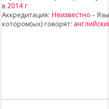
в
2014 г
Аккредитация:
Неизвестно
– Язы
котором(ых) говорят:
английски