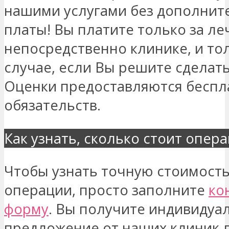
нашими услугами без дополнит
платы! Вы платите только за ле
непосредственно клинике, и тол
случае, если Вы решите сделат
Оценки предоставляются беспла
обязательств.
Как узнать, сколько стоит опер
Чтобы узнать точную стоимост
операции, просто заполните
ко
форму
. Вы получите индивидуа
предложение от наших клиник-