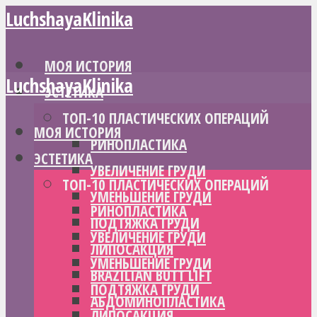
LuchshayaKlinika
МОЯ ИСТОРИЯ
LuchshayaKlinika
ЭСТЕТИКА
ТОП-10 ПЛАСТИЧЕСКИХ ОПЕРАЦИЙ
МОЯ ИСТОРИЯ
РИНОПЛАСТИКА
ЭСТЕТИКА
УВЕЛИЧЕНИЕ ГРУДИ
ТОП-10 ПЛАСТИЧЕСКИХ ОПЕРАЦИЙ
УМЕНЬШЕНИЕ ГРУДИ
РИНОПЛАСТИКА
ПОДТЯЖКА ГРУДИ
УВЕЛИЧЕНИЕ ГРУДИ
ЛИПОСАКЦИЯ
УМЕНЬШЕНИЕ ГРУДИ
BRAZILIAN BUTT LIFT
ПОДТЯЖКА ГРУДИ
АБДОМИНОПЛАСТИКА
ЛИПОСАКЦИЯ