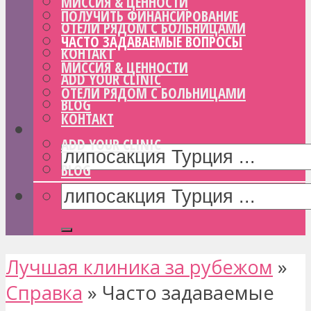
МИССИЯ & ЦЕННОСТИ
ПОЛУЧИТЬ ФИНАНСИРОВАНИЕ
ОТЕЛИ РЯДОМ С БОЛЬНИЦАМИ
ЧАСТО ЗАДАВАЕМЫЕ ВОПРОСЫ
КОНТАКТ
МИССИЯ & ЦЕННОСТИ
ADD YOUR CLINIC
ОТЕЛИ РЯДОМ С БОЛЬНИЦАМИ
BLOG
КОНТАКТ
ADD YOUR CLINIC
BLOG
Лучшая клиника за рубежом
»
Справка
»
Часто задаваемые