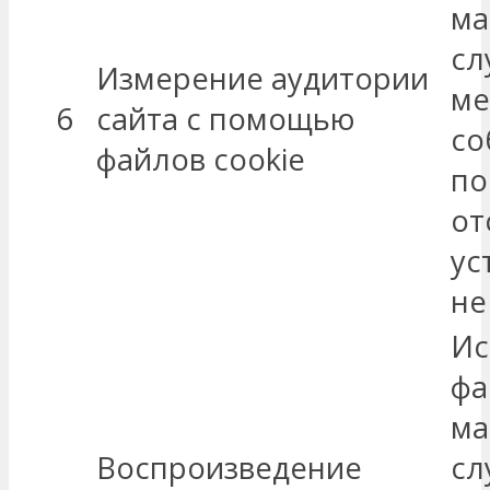
ма
сл
Измерение аудитории
ме
6
сайта с помощью
со
файлов cookie
по
от
ус
не
Ис
фа
ма
Воспроизведение
сл