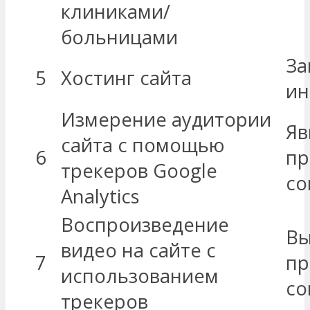
клиниками/
больницами
За
5
Хостинг сайта
ин
Измерение аудитории
Яв
сайта с помощью
6
пр
трекеров Google
со
Analytics
Воспроизведение
Вы
видео на сайте с
7
пр
использованием
со
трекеров