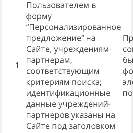
Пользователем в
форму
“Персонализированное
предложение” на
Пр
Сайте, учреждениям-
со
партнерам,
бы
1
соответствующим
фо
критериям поиска;
эл
идентификационные
по
данные учреждений-
партнеров указаны на
Сайте под заголовком