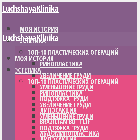
LuchshayaKlinika
МОЯ ИСТОРИЯ
LuchshayaKlinika
ЭСТЕТИКА
ТОП-10 ПЛАСТИЧЕСКИХ ОПЕРАЦИЙ
МОЯ ИСТОРИЯ
РИНОПЛАСТИКА
ЭСТЕТИКА
УВЕЛИЧЕНИЕ ГРУДИ
ТОП-10 ПЛАСТИЧЕСКИХ ОПЕРАЦИЙ
УМЕНЬШЕНИЕ ГРУДИ
РИНОПЛАСТИКА
ПОДТЯЖКА ГРУДИ
УВЕЛИЧЕНИЕ ГРУДИ
ЛИПОСАКЦИЯ
УМЕНЬШЕНИЕ ГРУДИ
BRAZILIAN BUTT LIFT
ПОДТЯЖКА ГРУДИ
АБДОМИНОПЛАСТИКА
ЛИПОСАКЦИЯ