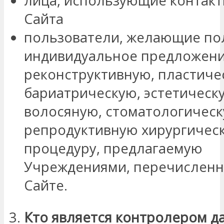
лица, использующие контак
Сайта
пользователи, желающие по
индивидуальное предложени
реконструктивную, пластиче
бариатрическую, эстетическ
волосяную, стоматологическ
репродуктивную хирургичес
процедуру, предлагаемую
Учреждениями, перечислен
Сайте.
Кто
является
контролером
д