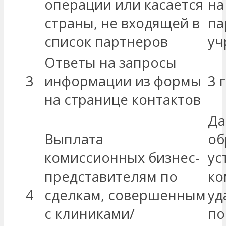
операции или касается
на
страны, не входящей в
па
список партнеров
уч
Ответы на запросы
3
информации из формы
3 
на странице контактов
Да
Выплата
об
комиссионных бизнес-
ус
представителям по
ко
4
сделкам, совершенным
уд
с клиниками/
по