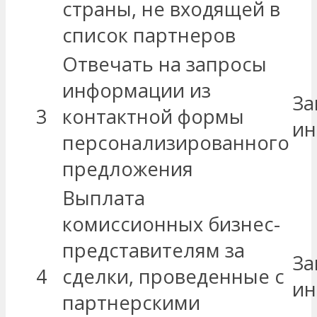
страны, не входящей в
список партнеров
Отвечать на запросы
информации из
За
3
контактной формы
ин
персонализированного
предложения
Выплата
комиссионных бизнес-
представителям за
За
4
сделки, проведенные с
ин
партнерскими