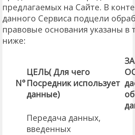
предлагаемых на Сайте. В конте
данного Сервиса подцели обраб
правовые основания указаны в 
ниже:
З
ЦЕЛЬ
(
Для
чего
О
N°
Посредник использует
да
данные)
об
да
Передача данных,
введенных