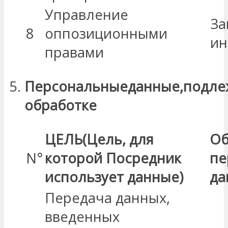
Управление
За
8
оппозиционными
ин
правами
Персональные
данные
,
подле
обработке
ЦЕЛЬ
(Цель, для
Об
N°
которой
Посредник
пе
использует
данные)
да
Передача данных,
введенных