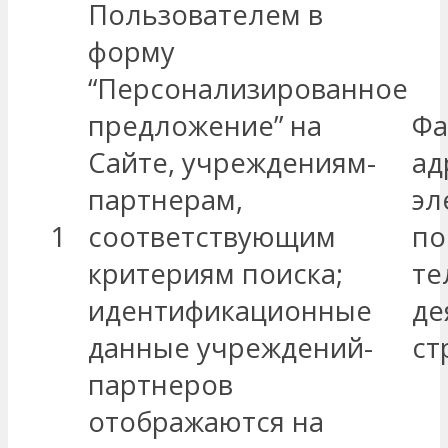
Пользователем в
форму
“Персонализированное
предложение” на
Фа
Сайте, учреждениям-
ад
партнерам,
эл
1
соответствующим
по
критериям поиска;
те
идентификационные
де
данные учреждений-
ст
партнеров
отображаются на