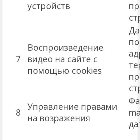
устройств
пр
ст
Да
по
Воспроизведение
ад
7
видео на сайте с
те
помощью cookies
пр
ст
Фа
Управление правами
8
ma
на возражения
да