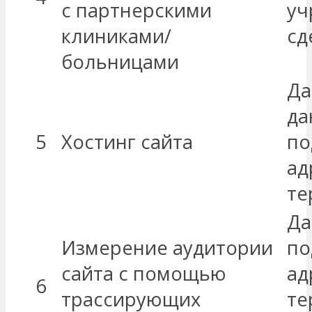
с партнерскими
уч
клиниками/
сд
больницами
Да
да
5
Хостинг сайта
по
ад
те
Да
Измерение аудитории
по
сайта с помощью
ад
6
трассирующих
те