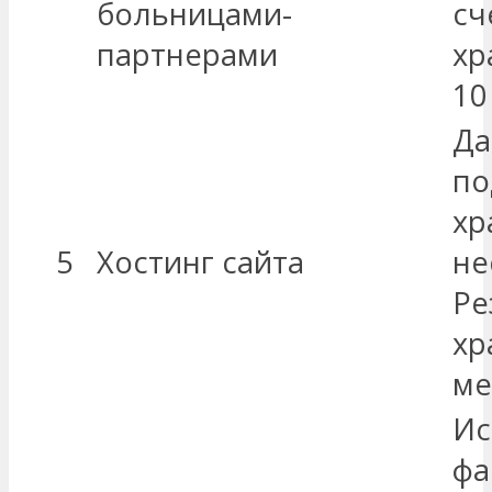
больницами-
сч
партнерами
хр
10
Да
по
хр
5
Хостинг сайта
не
Ре
хр
ме
Ис
фа