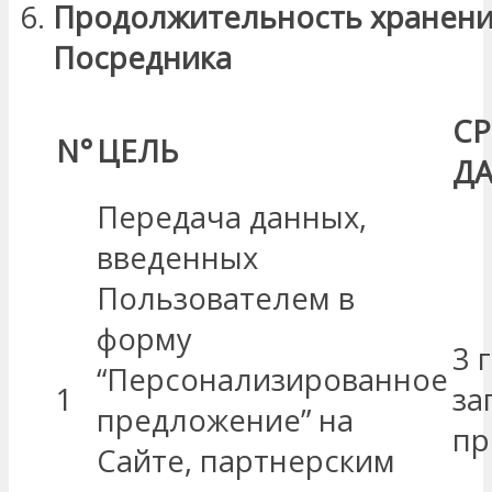
Продолжительность хранени
Посредника
СР
N°
ЦЕЛЬ
Д
Передача данных,
введенных
Пользователем в
форму
3 
“Персонализированное
1
за
предложение” на
пр
Сайте, партнерским