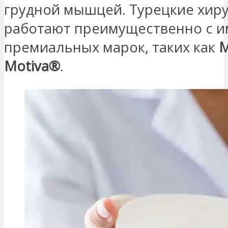
грудной мышцей. Турецкие хир
работают преимущественно с 
премиальных марок, таких как
M
Motiva®
.