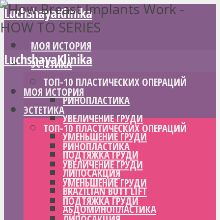
LuchshayaKlinika
МОЯ ИСТОРИЯ
LuchshayaKlinika
ЭСТЕТИКА
ТОП-10 ПЛАСТИЧЕСКИХ ОПЕРАЦИЙ
МОЯ ИСТОРИЯ
РИНОПЛАСТИКА
ЭСТЕТИКА
УВЕЛИЧЕНИЕ ГРУДИ
ТОП-10 ПЛАСТИЧЕСКИХ ОПЕРАЦИЙ
УМЕНЬШЕНИЕ ГРУДИ
РИНОПЛАСТИКА
ПОДТЯЖКА ГРУДИ
УВЕЛИЧЕНИЕ ГРУДИ
ЛИПОСАКЦИЯ
УМЕНЬШЕНИЕ ГРУДИ
BRAZILIAN BUTT LIFT
ПОДТЯЖКА ГРУДИ
АБДОМИНОПЛАСТИКА
ЛИПОСАКЦИЯ