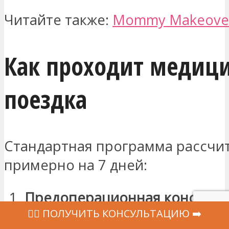
Читайте также:
Mommy Makeover
Как проходит медиц
поездка
Стандартная программа рассчи
примерно на 7 дней:
Предоперационная консульт
‍👩‍⚕ ПОЛУЧИТЬ КОНСУЛЬТАЦИЮ ➡️
анализы крови, общее обсле