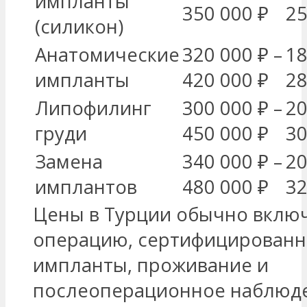
импланты
350 000 ₽
25
(силикон)
Анатомические
320 000 ₽ –
18
импланты
420 000 ₽
28
Липофилинг
300 000 ₽ –
20
груди
450 000 ₽
30
Замена
340 000 ₽ –
20
имплантов
480 000 ₽
32
Цены в Турции обычно вклю
операцию, сертифицирован
импланты, проживание и
послеоперационное наблюд