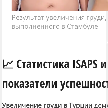
Результат увеличения груди,
выполненного в Стамбуле
Получить бесплатную консул
📈 Статистика ISAPS и
показатели успешнос
Увеличение груди в Турции
дем