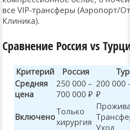
все VIP-трансферы (Аэропорт/О
Клиника).
Сравнение Россия vs Турц
Критерий
Россия
Тур
Средняя
250 000 –
200 000 
цена
700 000 ₽
₽
Прожива
Только
Включено
Трансфе
хирургия
Уход