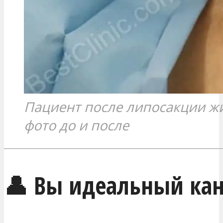
Пациент после липосакции ж
фото до и после
👤 Вы идеальный ка