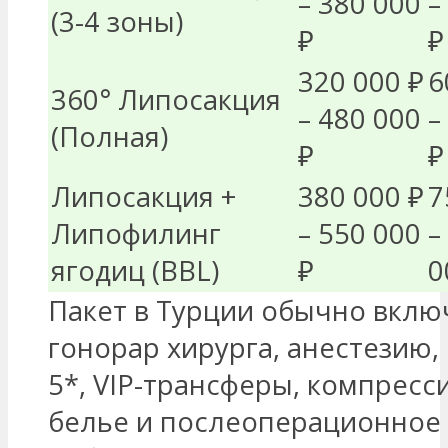
– 380 000
–
(3-4 зоны)
₽
₽
320 000 ₽
6
360° Липосакция
– 480 000
–
(Полная)
₽
₽
Липосакция +
380 000 ₽
7
Липофилинг
– 550 000
–
ягодиц (BBL)
₽
0
Пакет в Турции обычно вклю
гонорар хирурга, анестезию,
5*, VIP-трансферы, компрес
белье и послеоперационное