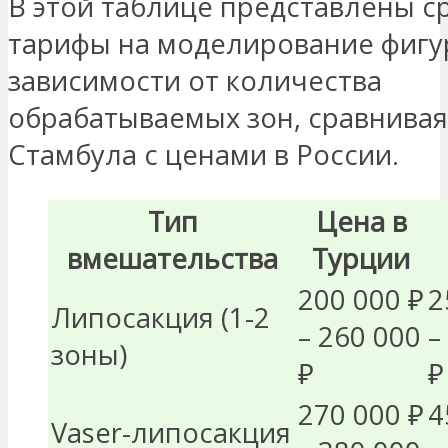
В этой таблице представлены с
тарифы на моделирование фигу
зависимости от количества
обрабатываемых зон, сравнивая
Стамбула с ценами в России.
Тип
Цена в
вмешательства
Турции
200 000 ₽
2
Липосакция (1-2
– 260 000
–
зоны)
₽
₽
270 000 ₽
4
Vaser-липосакция