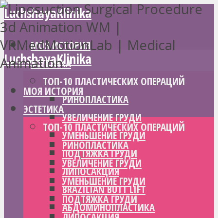
LuchshayaKlinika
МОЯ ИСТОРИЯ
LuchshayaKlinika
ЭСТЕТИКА
ТОП-10 ПЛАСТИЧЕСКИХ ОПЕРАЦИЙ
МОЯ ИСТОРИЯ
РИНОПЛАСТИКА
ЭСТЕТИКА
УВЕЛИЧЕНИЕ ГРУДИ
ТОП-10 ПЛАСТИЧЕСКИХ ОПЕРАЦИЙ
УМЕНЬШЕНИЕ ГРУДИ
РИНОПЛАСТИКА
ПОДТЯЖКА ГРУДИ
УВЕЛИЧЕНИЕ ГРУДИ
ЛИПОСАКЦИЯ
УМЕНЬШЕНИЕ ГРУДИ
BRAZILIAN BUTT LIFT
ПОДТЯЖКА ГРУДИ
АБДОМИНОПЛАСТИКА
ЛИПОСАКЦИЯ