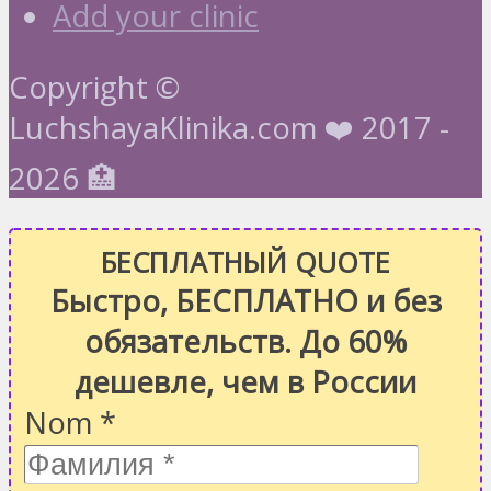
Add your clinic
Copyright ©
LuchshayaKlinika.com ❤️ 2017 -
2026 🏥
БЕСПЛАТНЫЙ QUOTE
Быстро, БЕСПЛАТНО и без
обязательств. До 60%
дешевле, чем в России
Nom
*