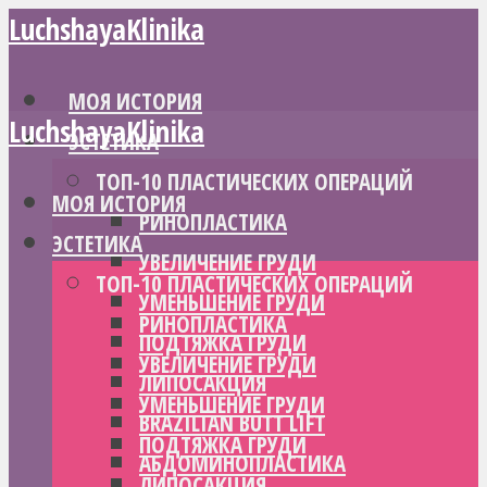
LuchshayaKlinika
МОЯ ИСТОРИЯ
LuchshayaKlinika
ЭСТЕТИКА
ТОП-10 ПЛАСТИЧЕСКИХ ОПЕРАЦИЙ
МОЯ ИСТОРИЯ
РИНОПЛАСТИКА
ЭСТЕТИКА
УВЕЛИЧЕНИЕ ГРУДИ
ТОП-10 ПЛАСТИЧЕСКИХ ОПЕРАЦИЙ
УМЕНЬШЕНИЕ ГРУДИ
РИНОПЛАСТИКА
ПОДТЯЖКА ГРУДИ
УВЕЛИЧЕНИЕ ГРУДИ
ЛИПОСАКЦИЯ
УМЕНЬШЕНИЕ ГРУДИ
BRAZILIAN BUTT LIFT
ПОДТЯЖКА ГРУДИ
АБДОМИНОПЛАСТИКА
ЛИПОСАКЦИЯ