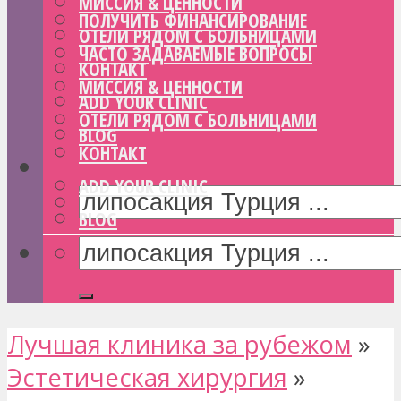
МИССИЯ & ЦЕННОСТИ
ПОЛУЧИТЬ ФИНАНСИРОВАНИЕ
ОТЕЛИ РЯДОМ С БОЛЬНИЦАМИ
ЧАСТО ЗАДАВАЕМЫЕ ВОПРОСЫ
КОНТАКТ
МИССИЯ & ЦЕННОСТИ
ADD YOUR CLINIC
ОТЕЛИ РЯДОМ С БОЛЬНИЦАМИ
BLOG
КОНТАКТ
ADD YOUR CLINIC
BLOG
Лучшая клиника за рубежом
»
Эстетическая хирургия
»