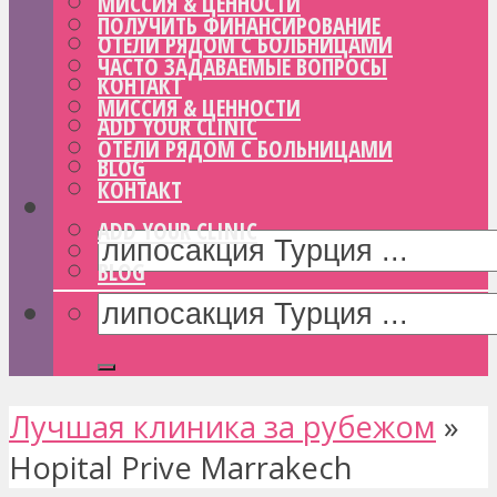
МИССИЯ & ЦЕННОСТИ
ПОЛУЧИТЬ ФИНАНСИРОВАНИЕ
ОТЕЛИ РЯДОМ С БОЛЬНИЦАМИ
ЧАСТО ЗАДАВАЕМЫЕ ВОПРОСЫ
КОНТАКТ
МИССИЯ & ЦЕННОСТИ
ADD YOUR CLINIC
ОТЕЛИ РЯДОМ С БОЛЬНИЦАМИ
BLOG
КОНТАКТ
ADD YOUR CLINIC
BLOG
Лучшая клиника за рубежом
»
Hopital Prive Marrakech