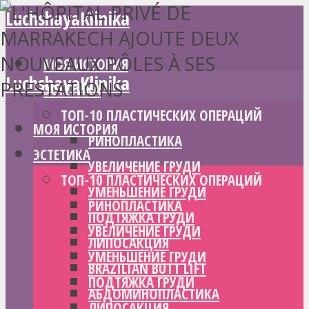
LuchshayaKlinika
МОЯ ИСТОРИЯ
LuchshayaKlinika
ЭСТЕТИКА
ТОП-10 ПЛАСТИЧЕСКИХ ОПЕРАЦИЙ
МОЯ ИСТОРИЯ
РИНОПЛАСТИКА
ЭСТЕТИКА
УВЕЛИЧЕНИЕ ГРУДИ
ТОП-10 ПЛАСТИЧЕСКИХ ОПЕРАЦИЙ
УМЕНЬШЕНИЕ ГРУДИ
РИНОПЛАСТИКА
ПОДТЯЖКА ГРУДИ
УВЕЛИЧЕНИЕ ГРУДИ
ЛИПОСАКЦИЯ
УМЕНЬШЕНИЕ ГРУДИ
BRAZILIAN BUTT LIFT
ПОДТЯЖКА ГРУДИ
АБДОМИНОПЛАСТИКА
ЛИПОСАКЦИЯ