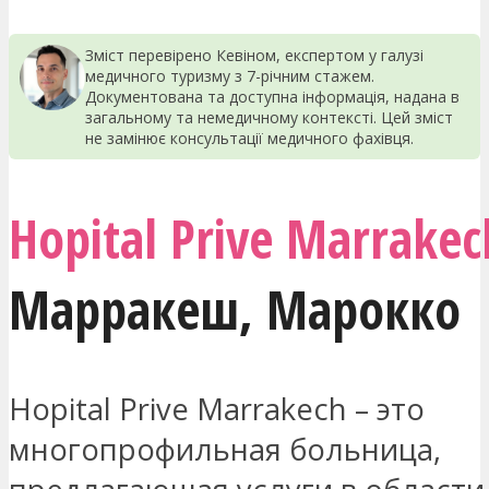
Зміст перевірено Кевіном, експертом у галузі
медичного туризму з 7-річним стажем.
Документована та доступна інформація, надана в
загальному та немедичному контексті. Цей зміст
не замінює консультації медичного фахівця.
Hopital Prive Marrakec
Марракеш
,
Марокко
Hopital Prive Marrakech – это
многопрофильная больница,