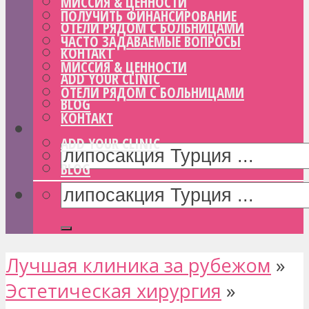
МИССИЯ & ЦЕННОСТИ
ПОЛУЧИТЬ ФИНАНСИРОВАНИЕ
ОТЕЛИ РЯДОМ С БОЛЬНИЦАМИ
ЧАСТО ЗАДАВАЕМЫЕ ВОПРОСЫ
КОНТАКТ
МИССИЯ & ЦЕННОСТИ
ADD YOUR CLINIC
ОТЕЛИ РЯДОМ С БОЛЬНИЦАМИ
BLOG
КОНТАКТ
ADD YOUR CLINIC
BLOG
Лучшая клиника за рубежом
»
Эстетическая хирургия
»