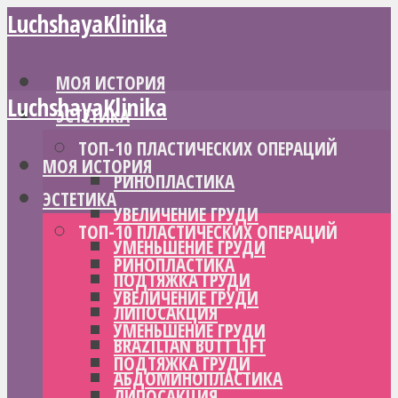
LuchshayaKlinika
МОЯ ИСТОРИЯ
LuchshayaKlinika
ЭСТЕТИКА
ТОП-10 ПЛАСТИЧЕСКИХ ОПЕРАЦИЙ
МОЯ ИСТОРИЯ
РИНОПЛАСТИКА
ЭСТЕТИКА
УВЕЛИЧЕНИЕ ГРУДИ
ТОП-10 ПЛАСТИЧЕСКИХ ОПЕРАЦИЙ
УМЕНЬШЕНИЕ ГРУДИ
РИНОПЛАСТИКА
ПОДТЯЖКА ГРУДИ
УВЕЛИЧЕНИЕ ГРУДИ
ЛИПОСАКЦИЯ
УМЕНЬШЕНИЕ ГРУДИ
BRAZILIAN BUTT LIFT
ПОДТЯЖКА ГРУДИ
АБДОМИНОПЛАСТИКА
ЛИПОСАКЦИЯ