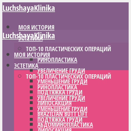
LuchshayaKlinika
МОЯ ИСТОРИЯ
LuchshayaKlinika
ЭСТЕТИКА
ТОП-10 ПЛАСТИЧЕСКИХ ОПЕРАЦИЙ
МОЯ ИСТОРИЯ
РИНОПЛАСТИКА
ЭСТЕТИКА
УВЕЛИЧЕНИЕ ГРУДИ
ТОП-10 ПЛАСТИЧЕСКИХ ОПЕРАЦИЙ
УМЕНЬШЕНИЕ ГРУДИ
РИНОПЛАСТИКА
ПОДТЯЖКА ГРУДИ
УВЕЛИЧЕНИЕ ГРУДИ
ЛИПОСАКЦИЯ
УМЕНЬШЕНИЕ ГРУДИ
BRAZILIAN BUTT LIFT
ПОДТЯЖКА ГРУДИ
АБДОМИНОПЛАСТИКА
ЛИПОСАКЦИЯ