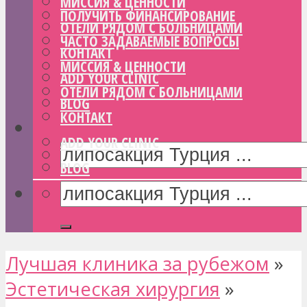
МИССИЯ & ЦЕННОСТИ
ПОЛУЧИТЬ ФИНАНСИРОВАНИЕ
ОТЕЛИ РЯДОМ С БОЛЬНИЦАМИ
ЧАСТО ЗАДАВАЕМЫЕ ВОПРОСЫ
КОНТАКТ
МИССИЯ & ЦЕННОСТИ
ADD YOUR CLINIC
ОТЕЛИ РЯДОМ С БОЛЬНИЦАМИ
BLOG
КОНТАКТ
ADD YOUR CLINIC
BLOG
Лучшая клиника за рубежом
»
Эстетическая хирургия
»