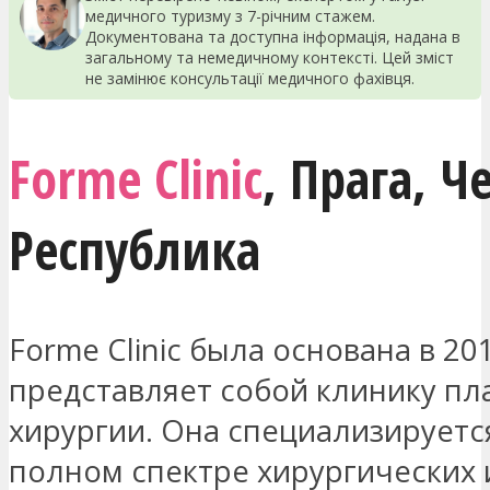
медичного туризму з 7-річним стажем.
Документована та доступна інформація, надана в
загальному та немедичному контексті. Цей зміст
не замінює консультації медичного фахівця.
Forme Clinic
,
Прага
,
Ч
Республика
Forme Clinic была основана в 201
представляет собой клинику пл
хирургии. Она специализируетс
полном спектре хирургических 