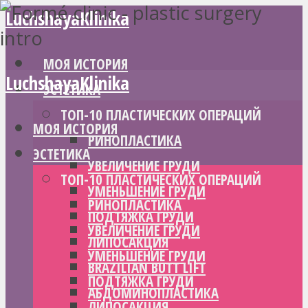
LuchshayaKlinika
МОЯ ИСТОРИЯ
LuchshayaKlinika
ЭСТЕТИКА
ТОП-10 ПЛАСТИЧЕСКИХ ОПЕРАЦИЙ
МОЯ ИСТОРИЯ
РИНОПЛАСТИКА
ЭСТЕТИКА
УВЕЛИЧЕНИЕ ГРУДИ
ТОП-10 ПЛАСТИЧЕСКИХ ОПЕРАЦИЙ
УМЕНЬШЕНИЕ ГРУДИ
РИНОПЛАСТИКА
ПОДТЯЖКА ГРУДИ
УВЕЛИЧЕНИЕ ГРУДИ
ЛИПОСАКЦИЯ
УМЕНЬШЕНИЕ ГРУДИ
BRAZILIAN BUTT LIFT
ПОДТЯЖКА ГРУДИ
АБДОМИНОПЛАСТИКА
ЛИПОСАКЦИЯ