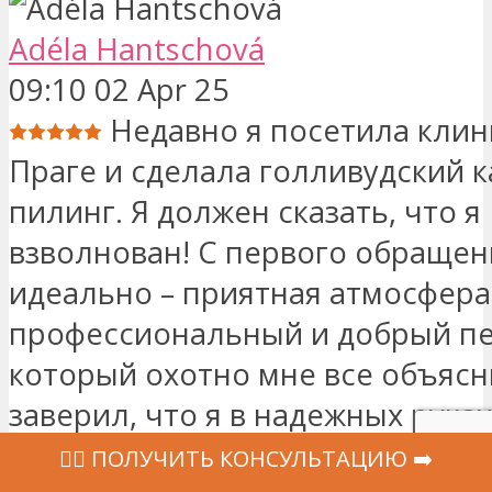
Adéla Hantschová
09:10 02 Apr 25
Недавно я посетила клин
Праге и сделала голливудский 
пилинг. Я должен сказать, что я
взволнован! С первого обращен
идеально – приятная атмосфера
профессиональный и добрый пе
который охотно мне все объясн
заверил, что я в надежных рука
лечение прошло быстро, безбо
‍👩‍⚕ ПОЛУЧИТЬ КОНСУЛЬТАЦИЮ ➡️