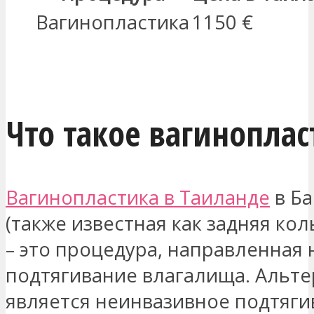
Вагинопластика
1150 €
МЕНЯ ЗАИНТЕРЕСОВАЛО
Что такое вагиноплас
Вагинопластика в Таиланде
в Ба
(также известная как задняя ко
– это процедура, направленная 
подтягивание влагалища. Альт
является неинвазивное подтяги