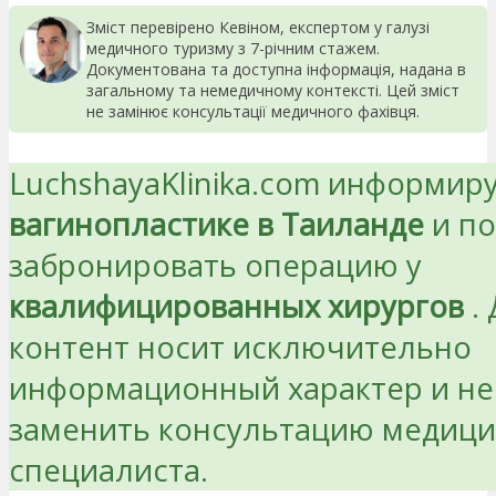
Зміст перевірено Кевіном, експертом у галузі
медичного туризму з 7-річним стажем.
Документована та доступна інформація, надана в
загальному та немедичному контексті. Цей зміст
не замінює консультації медичного фахівця.
LuchshayaKlinika.com информиру
вагинопластике в Таиланде
и по
забронировать операцию у
квалифицированных хирургов
.
контент носит исключительно
информационный характер и не
заменить консультацию медици
специалиста.