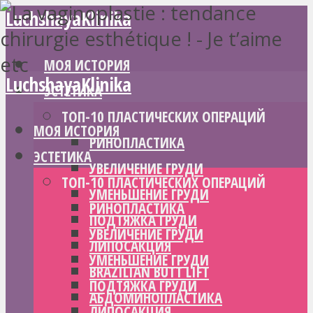
LuchshayaKlinika
МОЯ ИСТОРИЯ
LuchshayaKlinika
ЭСТЕТИКА
ТОП-10 ПЛАСТИЧЕСКИХ ОПЕРАЦИЙ
МОЯ ИСТОРИЯ
РИНОПЛАСТИКА
ЭСТЕТИКА
УВЕЛИЧЕНИЕ ГРУДИ
ТОП-10 ПЛАСТИЧЕСКИХ ОПЕРАЦИЙ
УМЕНЬШЕНИЕ ГРУДИ
РИНОПЛАСТИКА
ПОДТЯЖКА ГРУДИ
УВЕЛИЧЕНИЕ ГРУДИ
ЛИПОСАКЦИЯ
УМЕНЬШЕНИЕ ГРУДИ
BRAZILIAN BUTT LIFT
ПОДТЯЖКА ГРУДИ
АБДОМИНОПЛАСТИКА
ЛИПОСАКЦИЯ