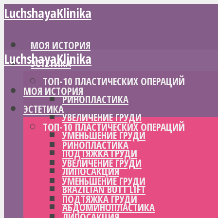
LuchshayaKlinika
МОЯ ИСТОРИЯ
LuchshayaKlinika
ЭСТЕТИКА
ТОП-10 ПЛАСТИЧЕСКИХ ОПЕРАЦИЙ
МОЯ ИСТОРИЯ
РИНОПЛАСТИКА
ЭСТЕТИКА
УВЕЛИЧЕНИЕ ГРУДИ
ТОП-10 ПЛАСТИЧЕСКИХ ОПЕРАЦИЙ
УМЕНЬШЕНИЕ ГРУДИ
РИНОПЛАСТИКА
ПОДТЯЖКА ГРУДИ
УВЕЛИЧЕНИЕ ГРУДИ
ЛИПОСАКЦИЯ
УМЕНЬШЕНИЕ ГРУДИ
BRAZILIAN BUTT LIFT
ПОДТЯЖКА ГРУДИ
АБДОМИНОПЛАСТИКА
ЛИПОСАКЦИЯ