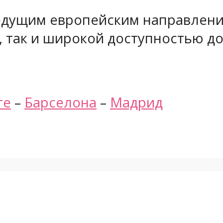
едущим европейским направление
 так и широкой доступностью д
те
–
Барселона
–
Мадрид