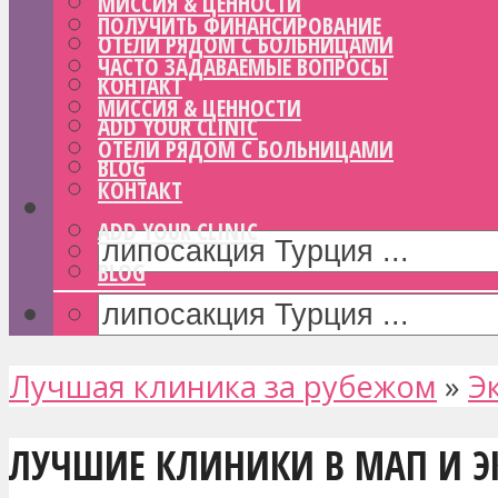
МИССИЯ & ЦЕННОСТИ
ПОЛУЧИТЬ ФИНАНСИРОВАНИЕ
ОТЕЛИ РЯДОМ С БОЛЬНИЦАМИ
ЧАСТО ЗАДАВАЕМЫЕ ВОПРОСЫ
КОНТАКТ
МИССИЯ & ЦЕННОСТИ
ADD YOUR CLINIC
ОТЕЛИ РЯДОМ С БОЛЬНИЦАМИ
BLOG
КОНТАКТ
ADD YOUR CLINIC
BLOG
Лучшая клиника за рубежом
»
Э
ЛУЧШИЕ КЛИНИКИ В МАП И Э