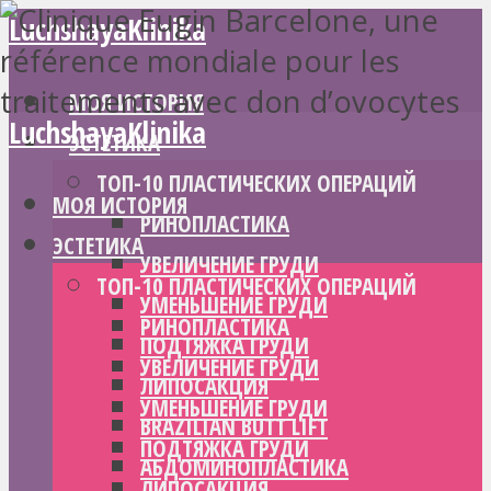
LuchshayaKlinika
МОЯ ИСТОРИЯ
LuchshayaKlinika
ЭСТЕТИКА
ТОП-10 ПЛАСТИЧЕСКИХ ОПЕРАЦИЙ
МОЯ ИСТОРИЯ
РИНОПЛАСТИКА
ЭСТЕТИКА
УВЕЛИЧЕНИЕ ГРУДИ
ТОП-10 ПЛАСТИЧЕСКИХ ОПЕРАЦИЙ
УМЕНЬШЕНИЕ ГРУДИ
РИНОПЛАСТИКА
ПОДТЯЖКА ГРУДИ
УВЕЛИЧЕНИЕ ГРУДИ
ЛИПОСАКЦИЯ
УМЕНЬШЕНИЕ ГРУДИ
BRAZILIAN BUTT LIFT
ПОДТЯЖКА ГРУДИ
АБДОМИНОПЛАСТИКА
ЛИПОСАКЦИЯ