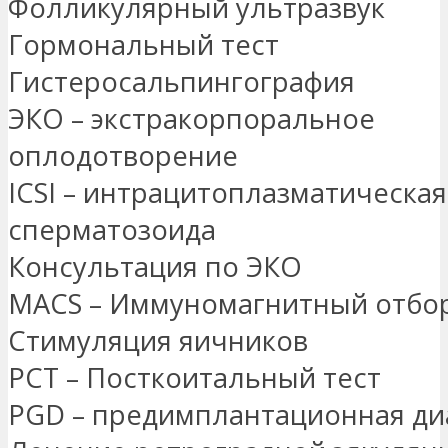
Фолликулярный ультразвук
Гормональный тест
Гистеросальпингография
ЭКО – экстракорпоральное
оплодотворение
ICSI – интрацитоплазматическа
сперматозоида
Консультация по ЭКО
MACS – Иммуномагнитный отбор
Стимуляция яичников
PCT – Посткоитальный тест
PGD – предимплантационная ди