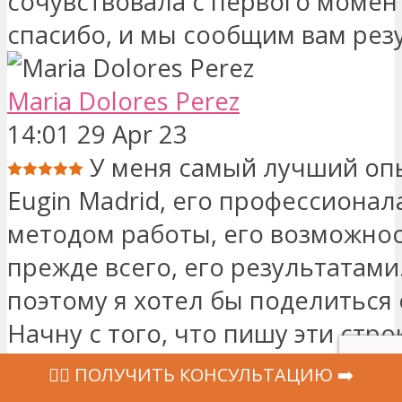
сочувствовала с первого момент
спасибо, и мы сообщим вам рез
Maria Dolores Perez
14:01 29 Apr 23
У меня самый лучший оп
Eugin Madrid, его профессионал
методом работы, его возможнос
прежде всего, его результатам
поэтому я хотел бы поделиться
Начну с того, что пишу эти стро
моего драгоценного малыша, к
‍👩‍⚕ ПОЛУЧИТЬ КОНСУЛЬТАЦИЮ ➡️
родился вчера и наполнил меня