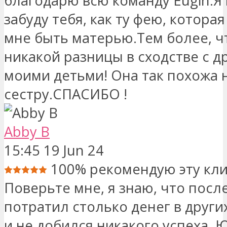
благодарю всю команду Eugin.Я 
забуду тебя, как ту фею, котора
мне быть матерью.Тем более, чт
никакой разницы в сходстве с д
моими детьми! Она так похожа 
сестру.СПАСИБО !
Abby B
15:45 19 Jun 24
100% рекомендую эту кли
Поверьте мне, я знаю, что после 
потратил столько денег в други
и не добился никакого успеха, 