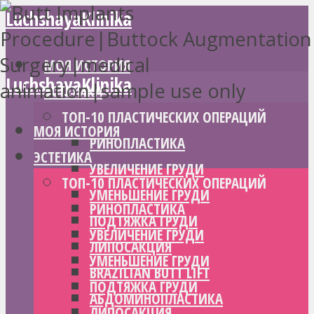
LuchshayaKlinika
МОЯ ИСТОРИЯ
LuchshayaKlinika
ЭСТЕТИКА
ТОП-10 ПЛАСТИЧЕСКИХ ОПЕРАЦИЙ
МОЯ ИСТОРИЯ
РИНОПЛАСТИКА
ЭСТЕТИКА
УВЕЛИЧЕНИЕ ГРУДИ
ТОП-10 ПЛАСТИЧЕСКИХ ОПЕРАЦИЙ
УМЕНЬШЕНИЕ ГРУДИ
РИНОПЛАСТИКА
ПОДТЯЖКА ГРУДИ
УВЕЛИЧЕНИЕ ГРУДИ
ЛИПОСАКЦИЯ
УМЕНЬШЕНИЕ ГРУДИ
BRAZILIAN BUTT LIFT
ПОДТЯЖКА ГРУДИ
АБДОМИНОПЛАСТИКА
ЛИПОСАКЦИЯ