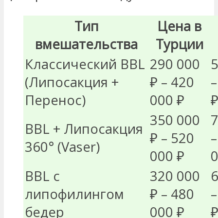
Тип
Цена в
вмешательства
Турции
Классический BBL
290 000
5
(Липосакция +
₽ – 420
–
Перенос)
000 ₽
350 000
7
BBL + Липосакция
₽ – 520
–
360° (Vaser)
000 ₽
0
BBL с
320 000
6
липофилингом
₽ – 480
–
бедер
000 ₽