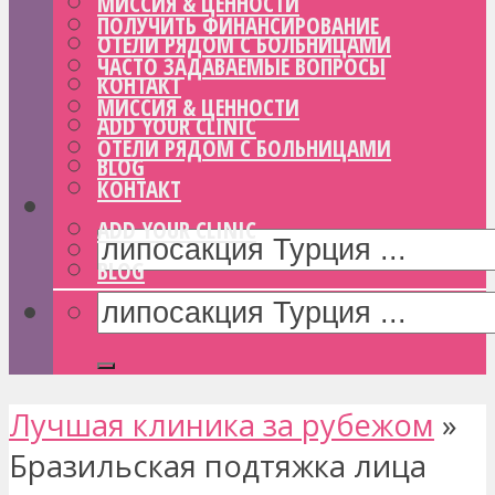
МИССИЯ & ЦЕННОСТИ
ПОЛУЧИТЬ ФИНАНСИРОВАНИЕ
ОТЕЛИ РЯДОМ С БОЛЬНИЦАМИ
ЧАСТО ЗАДАВАЕМЫЕ ВОПРОСЫ
КОНТАКТ
МИССИЯ & ЦЕННОСТИ
ADD YOUR CLINIC
ОТЕЛИ РЯДОМ С БОЛЬНИЦАМИ
BLOG
КОНТАКТ
ADD YOUR CLINIC
BLOG
Лучшая клиника за рубежом
»
Бразильская подтяжка лица