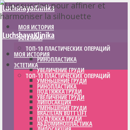
LuchshayaKlinika
МОЯ ИСТОРИЯ
LuchshayaKlinika
ЭСТЕТИКА
ТОП-10 ПЛАСТИЧЕСКИХ ОПЕРАЦИЙ
МОЯ ИСТОРИЯ
РИНОПЛАСТИКА
ЭСТЕТИКА
УВЕЛИЧЕНИЕ ГРУДИ
ТОП-10 ПЛАСТИЧЕСКИХ ОПЕРАЦИЙ
УМЕНЬШЕНИЕ ГРУДИ
РИНОПЛАСТИКА
ПОДТЯЖКА ГРУДИ
УВЕЛИЧЕНИЕ ГРУДИ
ЛИПОСАКЦИЯ
УМЕНЬШЕНИЕ ГРУДИ
BRAZILIAN BUTT LIFT
ПОДТЯЖКА ГРУДИ
АБДОМИНОПЛАСТИКА
ЛИПОСАКЦИЯ