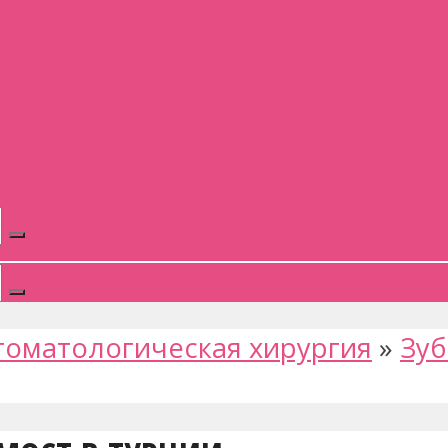
томатологическая хирургия
»
Зуб