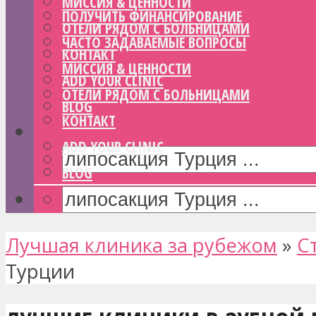
МИССИЯ & ЦЕННОСТИ
ПОЛУЧИТЬ ФИНАНСИРОВАНИЕ
ОТЕЛИ РЯДОМ С БОЛЬНИЦАМИ
ЧАСТО ЗАДАВАЕМЫЕ ВОПРОСЫ
КОНТАКТ
МИССИЯ & ЦЕННОСТИ
ADD YOUR CLINIC
ОТЕЛИ РЯДОМ С БОЛЬНИЦАМИ
BLOG
КОНТАКТ
ADD YOUR CLINIC
BLOG
Лучшая клиника за рубежом
»
С
Турции