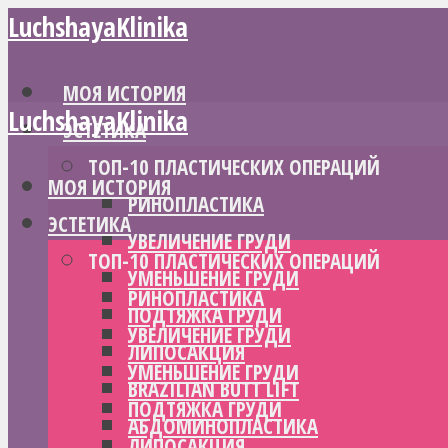
LuchshayaKlinika
МОЯ ИСТОРИЯ
LuchshayaKlinika
ЭСТЕТИКА
ТОП-10 ПЛАСТИЧЕСКИХ ОПЕРАЦИЙ
МОЯ ИСТОРИЯ
РИНОПЛАСТИКА
ЭСТЕТИКА
УВЕЛИЧЕНИЕ ГРУДИ
ТОП-10 ПЛАСТИЧЕСКИХ ОПЕРАЦИЙ
УМЕНЬШЕНИЕ ГРУДИ
РИНОПЛАСТИКА
ПОДТЯЖКА ГРУДИ
УВЕЛИЧЕНИЕ ГРУДИ
ЛИПОСАКЦИЯ
УМЕНЬШЕНИЕ ГРУДИ
BRAZILIAN BUTT LIFT
ПОДТЯЖКА ГРУДИ
АБДОМИНОПЛАСТИКА
ЛИПОСАКЦИЯ