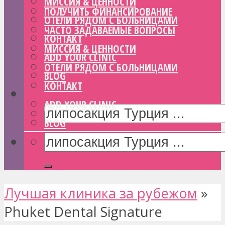
МИССИЯ & ЦЕННОСТИ
ПОЛУЧИТЬ ФИНАНСИРОВАНИЕ
ОТЕЛИ РЯДОМ С БОЛЬНИЦАМИ
ЧАСТО ЗАДАВАЕМЫЕ ВОПРОСЫ
КОНТАКТ
МИССИЯ & ЦЕННОСТИ
ADD YOUR CLINIC
ОТЕЛИ РЯДОМ С БОЛЬНИЦАМИ
BLOG
КОНТАКТ
ADD YOUR CLINIC
BLOG
Лучшая клиника за рубежом
»
Phuket Dental Signature