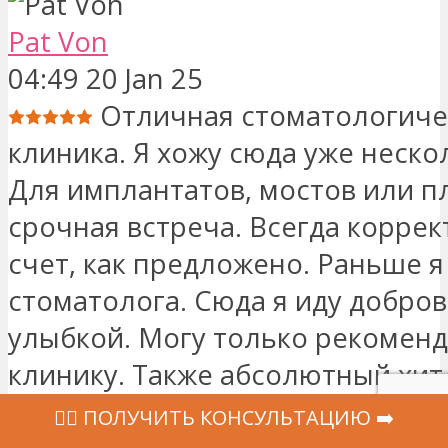
Pat Von
04:49 20 Jan 25
Отличная стоматологиче
клиника. Я хожу сюда уже неско
Для имплантатов, мостов или п
срочная встреча. Всегда корре
счет, как предложено. Раньше я
стоматолога. Сюда я иду добров
улыбкой. Могу только рекоменд
клинику. Также абсолютный хит 
Когда я увижу, сколько бы стои
‍👩‍⚕ ПОЛУЧИТЬ КОНСУЛЬТАЦИЮ ➡️