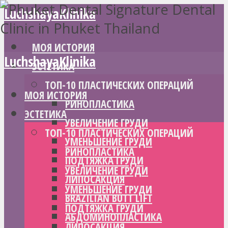
LuchshayaKlinika
МОЯ ИСТОРИЯ
LuchshayaKlinika
ЭСТЕТИКА
ТОП-10 ПЛАСТИЧЕСКИХ ОПЕРАЦИЙ
МОЯ ИСТОРИЯ
РИНОПЛАСТИКА
ЭСТЕТИКА
УВЕЛИЧЕНИЕ ГРУДИ
ТОП-10 ПЛАСТИЧЕСКИХ ОПЕРАЦИЙ
УМЕНЬШЕНИЕ ГРУДИ
РИНОПЛАСТИКА
ПОДТЯЖКА ГРУДИ
УВЕЛИЧЕНИЕ ГРУДИ
ЛИПОСАКЦИЯ
УМЕНЬШЕНИЕ ГРУДИ
BRAZILIAN BUTT LIFT
ПОДТЯЖКА ГРУДИ
АБДОМИНОПЛАСТИКА
ЛИПОСАКЦИЯ