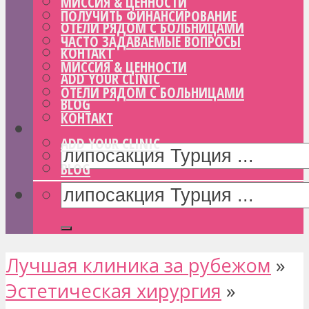
МИССИЯ & ЦЕННОСТИ
ПОЛУЧИТЬ ФИНАНСИРОВАНИЕ
ОТЕЛИ РЯДОМ С БОЛЬНИЦАМИ
ЧАСТО ЗАДАВАЕМЫЕ ВОПРОСЫ
КОНТАКТ
МИССИЯ & ЦЕННОСТИ
ADD YOUR CLINIC
ОТЕЛИ РЯДОМ С БОЛЬНИЦАМИ
BLOG
КОНТАКТ
ADD YOUR CLINIC
BLOG
Лучшая клиника за рубежом
»
Эстетическая хирургия
»