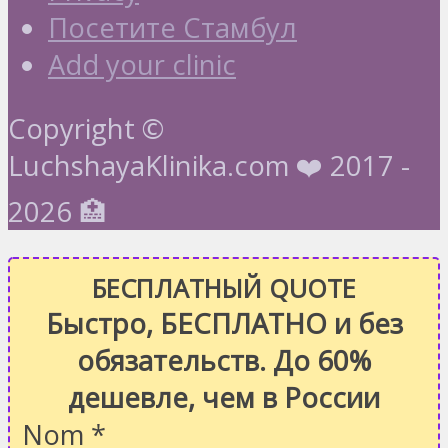
Посетите Стамбул
Add your clinic
Copyright ©
LuchshayaKlinika.com ❤️ 2017 -
2026 🏥
БЕСПЛАТНЫЙ QUOTE
Быстро, БЕСПЛАТНО и без
обязательств. До 60%
дешевле, чем в России
Nom
*