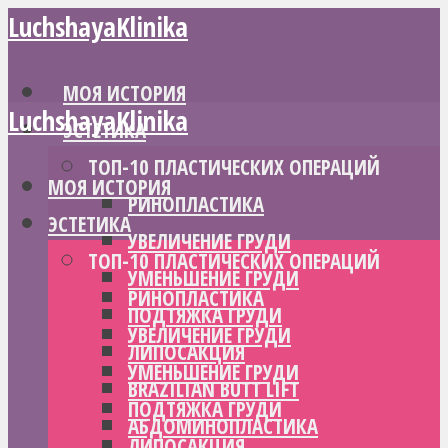
LuchshayaKlinika
МОЯ ИСТОРИЯ
LuchshayaKlinika
ЭСТЕТИКА
ТОП-10 ПЛАСТИЧЕСКИХ ОПЕРАЦИЙ
МОЯ ИСТОРИЯ
РИНОПЛАСТИКА
ЭСТЕТИКА
УВЕЛИЧЕНИЕ ГРУДИ
ТОП-10 ПЛАСТИЧЕСКИХ ОПЕРАЦИЙ
УМЕНЬШЕНИЕ ГРУДИ
РИНОПЛАСТИКА
ПОДТЯЖКА ГРУДИ
УВЕЛИЧЕНИЕ ГРУДИ
ЛИПОСАКЦИЯ
УМЕНЬШЕНИЕ ГРУДИ
BRAZILIAN BUTT LIFT
ПОДТЯЖКА ГРУДИ
АБДОМИНОПЛАСТИКА
ЛИПОСАКЦИЯ