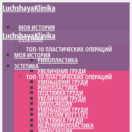
LuchshayaKlinika
МОЯ ИСТОРИЯ
LuchshayaKlinika
ЭСТЕТИКА
ТОП-10 ПЛАСТИЧЕСКИХ ОПЕРАЦИЙ
МОЯ ИСТОРИЯ
РИНОПЛАСТИКА
ЭСТЕТИКА
УВЕЛИЧЕНИЕ ГРУДИ
ТОП-10 ПЛАСТИЧЕСКИХ ОПЕРАЦИЙ
УМЕНЬШЕНИЕ ГРУДИ
РИНОПЛАСТИКА
ПОДТЯЖКА ГРУДИ
УВЕЛИЧЕНИЕ ГРУДИ
ЛИПОСАКЦИЯ
УМЕНЬШЕНИЕ ГРУДИ
BRAZILIAN BUTT LIFT
ПОДТЯЖКА ГРУДИ
АБДОМИНОПЛАСТИКА
ЛИПОСАКЦИЯ