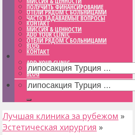
МИССИЯ & ЦЕННОСТИ
ПОЛУЧИТЬ ФИНАНСИРОВАНИЕ
ОТЕЛИ РЯДОМ С БОЛЬНИЦАМИ
ЧАСТО ЗАДАВАЕМЫЕ ВОПРОСЫ
КОНТАКТ
МИССИЯ & ЦЕННОСТИ
ADD YOUR CLINIC
ОТЕЛИ РЯДОМ С БОЛЬНИЦАМИ
BLOG
КОНТАКТ
ADD YOUR CLINIC
BLOG
Лучшая клиника за рубежом
»
Эстетическая хирургия
»