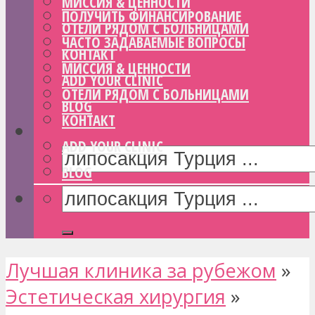
МИССИЯ & ЦЕННОСТИ
ПОЛУЧИТЬ ФИНАНСИРОВАНИЕ
ОТЕЛИ РЯДОМ С БОЛЬНИЦАМИ
ЧАСТО ЗАДАВАЕМЫЕ ВОПРОСЫ
КОНТАКТ
МИССИЯ & ЦЕННОСТИ
ADD YOUR CLINIC
ОТЕЛИ РЯДОМ С БОЛЬНИЦАМИ
BLOG
КОНТАКТ
ADD YOUR CLINIC
BLOG
Лучшая клиника за рубежом
»
Эстетическая хирургия
»