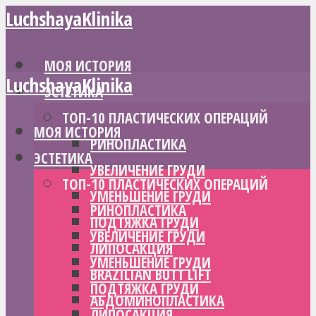
LuchshayaKlinika
МОЯ ИСТОРИЯ
LuchshayaKlinika
ЭСТЕТИКА
ТОП-10 ПЛАСТИЧЕСКИХ ОПЕРАЦИЙ
МОЯ ИСТОРИЯ
РИНОПЛАСТИКА
ЭСТЕТИКА
УВЕЛИЧЕНИЕ ГРУДИ
ТОП-10 ПЛАСТИЧЕСКИХ ОПЕРАЦИЙ
УМЕНЬШЕНИЕ ГРУДИ
РИНОПЛАСТИКА
ПОДТЯЖКА ГРУДИ
УВЕЛИЧЕНИЕ ГРУДИ
ЛИПОСАКЦИЯ
УМЕНЬШЕНИЕ ГРУДИ
BRAZILIAN BUTT LIFT
ПОДТЯЖКА ГРУДИ
АБДОМИНОПЛАСТИКА
ЛИПОСАКЦИЯ