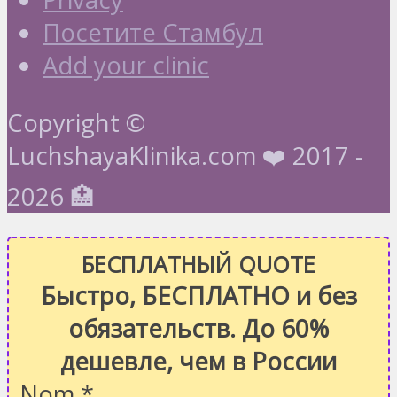
Посетите Стамбул
Add your clinic
Copyright ©
LuchshayaKlinika.com ❤️ 2017 -
2026 🏥
БЕСПЛАТНЫЙ QUOTE
Быстро, БЕСПЛАТНО и без
обязательств. До 60%
дешевле, чем в России
Nom
*