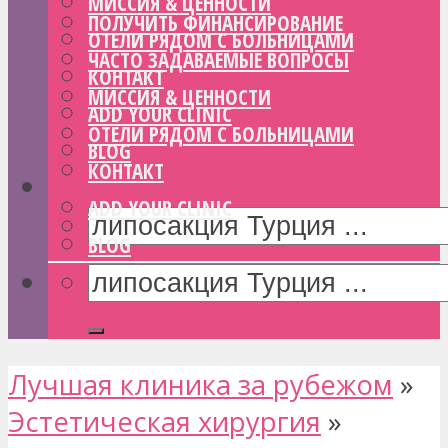
МИССИЯ & ЦЕННОСТИ
ПОЛУЧИТЬ ФИНАНСИРОВАНИЕ
ОТЕЛИ РЯДОМ С БОЛЬНИЦАМИ
ЧАСТО ЗАДАВАЕМЫЕ ВОПРОСЫ
КОНТАКТ
МИССИЯ & ЦЕННОСТИ
ADD YOUR CLINIC
ОТЕЛИ РЯДОМ С БОЛЬНИЦАМИ
BLOG
КОНТАКТ
ADD YOUR CLINIC
BLOG
Лучшая клиника за рубежом
»
Эстетическая хирургия
»