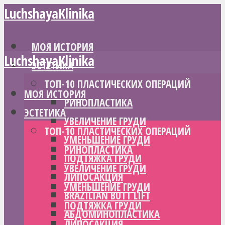
LuchshayaKlinika
МОЯ ИСТОРИЯ
LuchshayaKlinika
ЭСТЕТИКА
ТОП-10 ПЛАСТИЧЕСКИХ ОПЕРАЦИЙ
МОЯ ИСТОРИЯ
РИНОПЛАСТИКА
ЭСТЕТИКА
УВЕЛИЧЕНИЕ ГРУДИ
ТОП-10 ПЛАСТИЧЕСКИХ ОПЕРАЦИЙ
УМЕНЬШЕНИЕ ГРУДИ
РИНОПЛАСТИКА
ПОДТЯЖКА ГРУДИ
УВЕЛИЧЕНИЕ ГРУДИ
ЛИПОСАКЦИЯ
УМЕНЬШЕНИЕ ГРУДИ
BRAZILIAN BUTT LIFT
ПОДТЯЖКА ГРУДИ
АБДОМИНОПЛАСТИКА
ЛИПОСАКЦИЯ