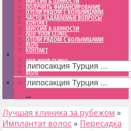
МИССИЯ & ЦЕННОСТИ
ПОЛУЧИТЬ ФИНАНСИРОВАНИЕ
ОТЕЛИ РЯДОМ С БОЛЬНИЦАМИ
ЧАСТО ЗАДАВАЕМЫЕ ВОПРОСЫ
КОНТАКТ
МИССИЯ & ЦЕННОСТИ
ADD YOUR CLINIC
ОТЕЛИ РЯДОМ С БОЛЬНИЦАМИ
BLOG
КОНТАКТ
ADD YOUR CLINIC
BLOG
Лучшая клиника за рубежом
»
Имплантат волос
»
Пересадка