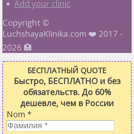
Add your clinic
Copyright ©
LuchshayaKlinika.com ❤️ 2017 -
2026 🏥
БЕСПЛАТНЫЙ QUOTE
Быстро, БЕСПЛАТНО и без
обязательств. До 60%
дешевле, чем в России
Nom
*