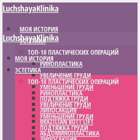
LuchshayaKlinika
МОЯ ИСТОРИЯ
LuchshayaKlinika
ЭСТЕТИКА
ТОП-10 ПЛАСТИЧЕСКИХ ОПЕРАЦИЙ
МОЯ ИСТОРИЯ
РИНОПЛАСТИКА
ЭСТЕТИКА
УВЕЛИЧЕНИЕ ГРУДИ
ТОП-10 ПЛАСТИЧЕСКИХ ОПЕРАЦИЙ
УМЕНЬШЕНИЕ ГРУДИ
РИНОПЛАСТИКА
ПОДТЯЖКА ГРУДИ
УВЕЛИЧЕНИЕ ГРУДИ
ЛИПОСАКЦИЯ
УМЕНЬШЕНИЕ ГРУДИ
BRAZILIAN BUTT LIFT
ПОДТЯЖКА ГРУДИ
АБДОМИНОПЛАСТИКА
ЛИПОСАКЦИЯ