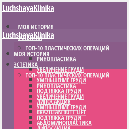
LuchshayaKlinika
МОЯ ИСТОРИЯ
LuchshayaKlinika
ЭСТЕТИКА
ТОП-10 ПЛАСТИЧЕСКИХ ОПЕРАЦИЙ
МОЯ ИСТОРИЯ
РИНОПЛАСТИКА
ЭСТЕТИКА
УВЕЛИЧЕНИЕ ГРУДИ
ТОП-10 ПЛАСТИЧЕСКИХ ОПЕРАЦИЙ
УМЕНЬШЕНИЕ ГРУДИ
РИНОПЛАСТИКА
ПОДТЯЖКА ГРУДИ
УВЕЛИЧЕНИЕ ГРУДИ
ЛИПОСАКЦИЯ
УМЕНЬШЕНИЕ ГРУДИ
BRAZILIAN BUTT LIFT
ПОДТЯЖКА ГРУДИ
АБДОМИНОПЛАСТИКА
ЛИПОСАКЦИЯ