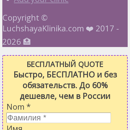
Copyright ©
LuchshayaKlinika.com ❤️ 2017 -
2026 🏥
БЕСПЛАТНЫЙ QUOTE
Быстро, БЕСПЛАТНО и без
обязательств. До 60%
дешевле, чем в России
Nom
*
Имя