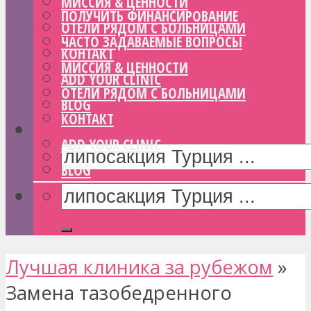
МИССИЯ & ЦЕННОСТИ
ПОЛУЧИТЬ ФИНАНСИРОВАНИЕ
ОТЕЛИ РЯДОМ С БОЛЬНИЦАМИ
ЧАСТО ЗАДАВАЕМЫЕ ВОПРОСЫ
КОНТАКТ
МИССИЯ & ЦЕННОСТИ
ADD YOUR CLINIC
ОТЕЛИ РЯДОМ С БОЛЬНИЦАМИ
BLOG
КОНТАКТ
ADD YOUR CLINIC
BLOG
Лучшая клиника за рубежом
»
Замена тазобедренного