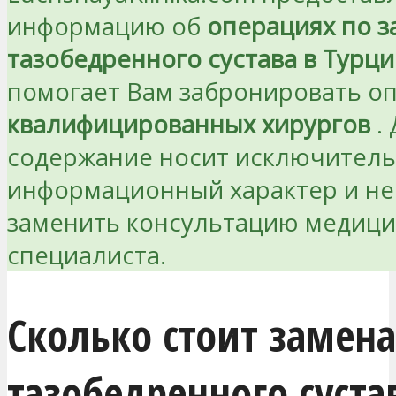
информацию об
операциях по з
тазобедренного сустава в Турц
помогает Вам забронировать о
квалифицированных хирургов
.
содержание носит исключител
информационный характер и не
заменить консультацию медици
специалиста.
Сколько стоит замена
тазобедренного суста