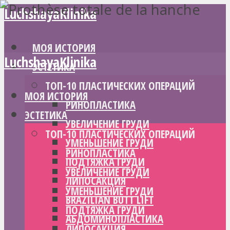
LuchshayaKlinika
МОЯ ИСТОРИЯ
LuchshayaKlinika
ЭСТЕТИКА
ТОП-10 ПЛАСТИЧЕСКИХ ОПЕРАЦИЙ
МОЯ ИСТОРИЯ
РИНОПЛАСТИКА
ЭСТЕТИКА
УВЕЛИЧЕНИЕ ГРУДИ
ТОП-10 ПЛАСТИЧЕСКИХ ОПЕРАЦИЙ
УМЕНЬШЕНИЕ ГРУДИ
РИНОПЛАСТИКА
ПОДТЯЖКА ГРУДИ
УВЕЛИЧЕНИЕ ГРУДИ
ЛИПОСАКЦИЯ
УМЕНЬШЕНИЕ ГРУДИ
BRAZILIAN BUTT LIFT
ПОДТЯЖКА ГРУДИ
АБДОМИНОПЛАСТИКА
ЛИПОСАКЦИЯ