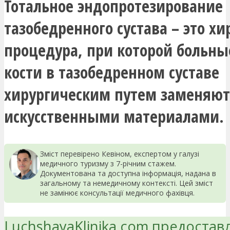
Тотальное эндопротезирование
тазобедренного сустава – это х
процедура, при которой больны
кости в тазобедренном суставе
хирургическим путем заменяют
искусственными материалами.
Зміст перевірено Кевіном, експертом у галузі
медичного туризму з 7-річним стажем.
Документована та доступна інформація, надана в
загальному та немедичному контексті. Цей зміст
не замінює консультації медичного фахівця.
LuchshayaKlinika.com предостав