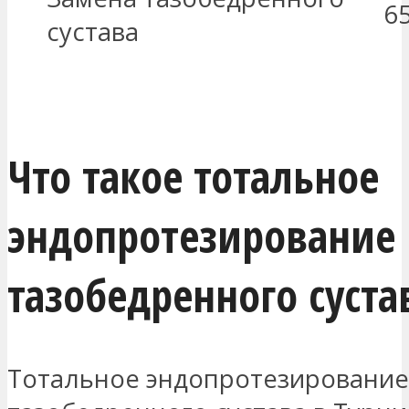
6
сустава
МЕНЯ ЗАИНТЕРЕСОВАЛО
Что такое тотальное
эндопротезирование
тазобедренного суста
Тотальное эндопротезирование