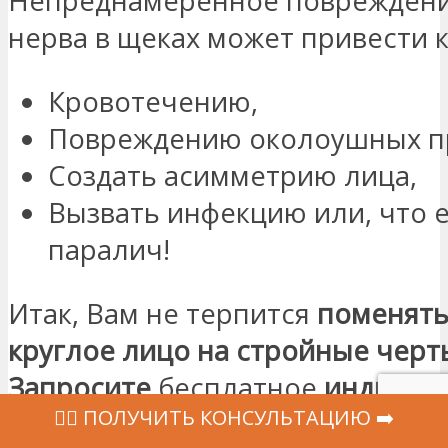
Непреднамеренное повреждени
нерва в щеках может привести к
Кровотечению,
Повреждению околоушных п
Создать асимметрию лица,
Вызвать инфекцию или, что 
паралич!
Итак, Вам не терпится
поменять
круглое лицо на стройные черт
Запросите
бесплатное
индивид
‍👩‍⚕ ПОЛУЧИТЬ КОНСУЛЬТАЦИЮ ➡️
предложение прямо сейчас
!