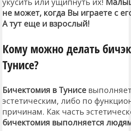
укусить или ущипнуть их!
Малыш
не может, когда Вы играете с е
А тут еще и взрослый!
Кому можно делать бичэ
Тунисе?
Бичектомия в Тунисе
выполняет
эстетическим, либо по функци
причинам. Как часть эстетическ
бичектомия выполняется людям