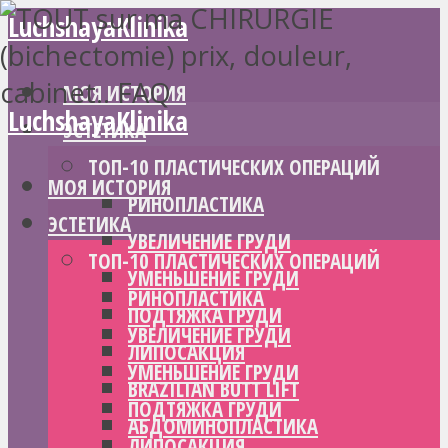
LuchshayaKlinika
МОЯ ИСТОРИЯ
LuchshayaKlinika
ЭСТЕТИКА
ТОП-10 ПЛАСТИЧЕСКИХ ОПЕРАЦИЙ
МОЯ ИСТОРИЯ
РИНОПЛАСТИКА
ЭСТЕТИКА
УВЕЛИЧЕНИЕ ГРУДИ
ТОП-10 ПЛАСТИЧЕСКИХ ОПЕРАЦИЙ
УМЕНЬШЕНИЕ ГРУДИ
РИНОПЛАСТИКА
ПОДТЯЖКА ГРУДИ
УВЕЛИЧЕНИЕ ГРУДИ
ЛИПОСАКЦИЯ
УМЕНЬШЕНИЕ ГРУДИ
BRAZILIAN BUTT LIFT
ПОДТЯЖКА ГРУДИ
АБДОМИНОПЛАСТИКА
ЛИПОСАКЦИЯ