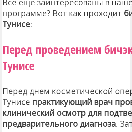
Все еще заинтересованы в наш
программе? Вот как проходит
б
Тунисе
:
Перед проведением бичэ
Тунисе
Перед днем косметической опе
Тунисе
практикующий врач про
клинический осмотр для подтв
предварительного диагноза
. За