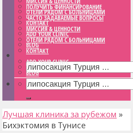
МИССИЯ & ЦЕННОСТИ
ПОЛУЧИТЬ ФИНАНСИРОВАНИЕ
ОТЕЛИ РЯДОМ С БОЛЬНИЦАМИ
ЧАСТО ЗАДАВАЕМЫЕ ВОПРОСЫ
КОНТАКТ
МИССИЯ & ЦЕННОСТИ
ADD YOUR CLINIC
ОТЕЛИ РЯДОМ С БОЛЬНИЦАМИ
BLOG
КОНТАКТ
ADD YOUR CLINIC
BLOG
Лучшая клиника за рубежом
»
Бихэктомия в Тунисе