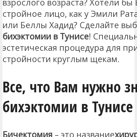
взрослого возраста? Хотели бы
стройное лицо, как у Эмили Рат
или Беллы Хадид? Сделайте выб
бихэктомии в Тунисе
! Специаль
эстетическая процедура для пр
стройности круглым щекам.
Все, что Вам нужно з
бихэктомии в Тунисе
Бичектомия
– это название
хиру