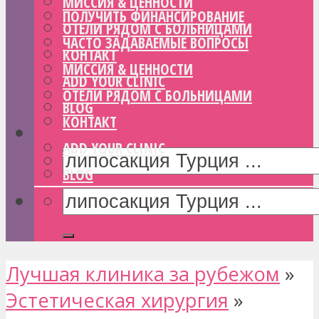
МИССИЯ & ЦЕННОСТИ
ПОЛУЧИТЬ ФИНАНСИРОВАНИЕ
ОТЕЛИ РЯДОМ С БОЛЬНИЦАМИ
ЧАСТО ЗАДАВАЕМЫЕ ВОПРОСЫ
КОНТАКТ
МИССИЯ & ЦЕННОСТИ
ADD YOUR CLINIC
ОТЕЛИ РЯДОМ С БОЛЬНИЦАМИ
BLOG
КОНТАКТ
ADD YOUR CLINIC
BLOG
Лучшая клиника за рубежом
»
Эстетическая хирургия
»