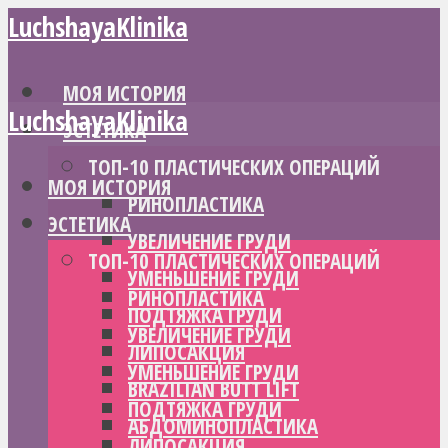
LuchshayaKlinika
МОЯ ИСТОРИЯ
LuchshayaKlinika
ЭСТЕТИКА
ТОП-10 ПЛАСТИЧЕСКИХ ОПЕРАЦИЙ
МОЯ ИСТОРИЯ
РИНОПЛАСТИКА
ЭСТЕТИКА
УВЕЛИЧЕНИЕ ГРУДИ
ТОП-10 ПЛАСТИЧЕСКИХ ОПЕРАЦИЙ
УМЕНЬШЕНИЕ ГРУДИ
РИНОПЛАСТИКА
ПОДТЯЖКА ГРУДИ
УВЕЛИЧЕНИЕ ГРУДИ
ЛИПОСАКЦИЯ
УМЕНЬШЕНИЕ ГРУДИ
BRAZILIAN BUTT LIFT
ПОДТЯЖКА ГРУДИ
АБДОМИНОПЛАСТИКА
ЛИПОСАКЦИЯ