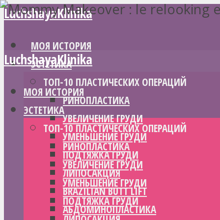
LuchshayaKlinika
МОЯ ИСТОРИЯ
LuchshayaKlinika
ЭСТЕТИКА
ТОП-10 ПЛАСТИЧЕСКИХ ОПЕРАЦИЙ
МОЯ ИСТОРИЯ
РИНОПЛАСТИКА
ЭСТЕТИКА
УВЕЛИЧЕНИЕ ГРУДИ
ТОП-10 ПЛАСТИЧЕСКИХ ОПЕРАЦИЙ
УМЕНЬШЕНИЕ ГРУДИ
РИНОПЛАСТИКА
ПОДТЯЖКА ГРУДИ
УВЕЛИЧЕНИЕ ГРУДИ
ЛИПОСАКЦИЯ
УМЕНЬШЕНИЕ ГРУДИ
BRAZILIAN BUTT LIFT
ПОДТЯЖКА ГРУДИ
АБДОМИНОПЛАСТИКА
ЛИПОСАКЦИЯ