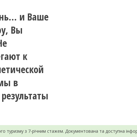
знь… и Ваше
ру, Вы
Не
гают к
метической
мы в
 результаты
ного туризму з 7-річним стажем. Документована та доступна інфо