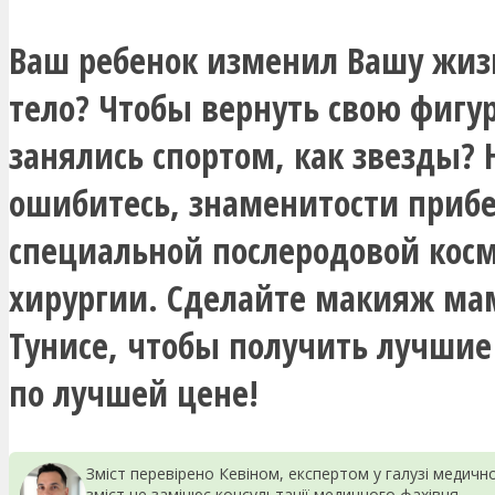
Ваш ребенок изменил Вашу жи
тело? Чтобы вернуть свою фигу
занялись спортом, как звезды? 
ошибитесь, знаменитости прибе
специальной послеродовой кос
хирургии. Сделайте макияж ма
Тунисе, чтобы получить лучшие
по лучшей цене!
Зміст перевірено Кевіном, експертом у галузі медич
зміст не замінює консультації медичного фахівця.